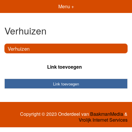
Menu +
Verhuizen
Verhuizen
Link toevoegen
Link toevoegen
Copyright © 2023 Onderdeel van
BaakmanMedia
&
Vrolijk Internet Services